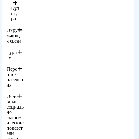
Кул
ьту
ра
Окру
жающа
я среда
Тури
зм
Пере
пись
населен
ия
Осно
вные
социаль
но-
эконом
ические
показат
ели
стран