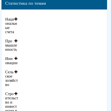
Статистика по темам
Наци
ональн
ые
счета
Про
мышле
нность
Инн
овации
Сель
ское
хозяйст
во
Стро
ительст
во и
инвест
иции в