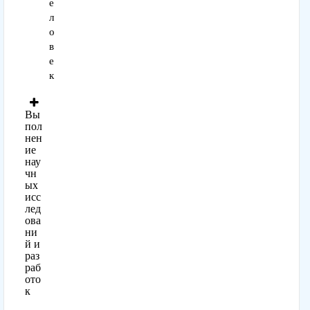
е
л
о
в
е
к
Вы
пол
нен
ие
нау
чн
ых
исс
лед
ова
ни
й и
раз
раб
ото
к