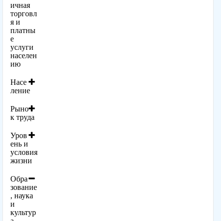
ичная
торговл
я и
платны
е
услуги
населен
ию
Насе
ление
Рыно
к труда
Уров
ень и
условия
жизни
Обра
зование
, наука
и
культур
а