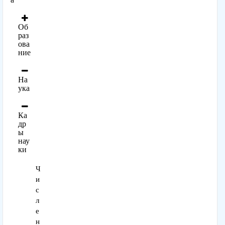
Об
раз
ова
ние
На
ука
Ка
др
ы
нау
ки
Ч
и
с
л
е
н