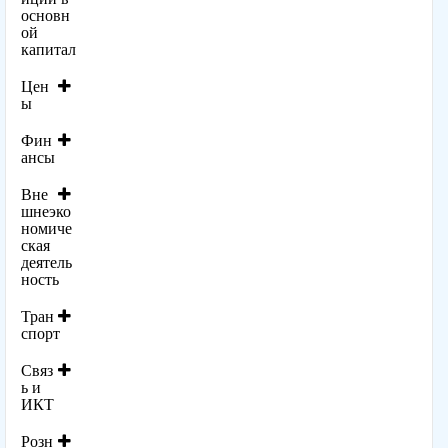
основн
ой
капитал
Цен
ы
Фин
ансы
Вне
шнеэко
номиче
ская
деятель
ность
Тран
спорт
Связ
ь и
ИКТ
Розн