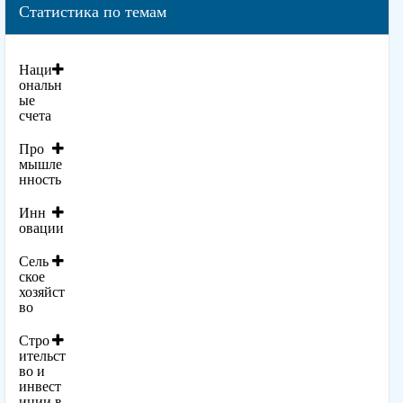
Статистика по темам
Наци
ональн
ые
счета
Про
мышле
нность
Инн
овации
Сель
ское
хозяйст
во
Стро
ительст
во и
инвест
иции в