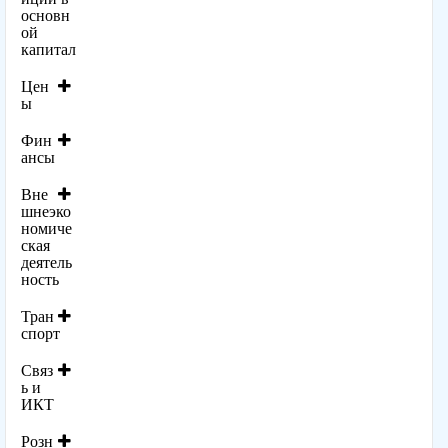
основн
ой
капитал
Цен
ы
Фин
ансы
Вне
шнеэко
номиче
ская
деятель
ность
Тран
спорт
Связ
ь и
ИКТ
Розн