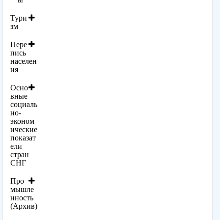
Тури
зм
Пере
пись
населен
ия
Осно
вные
социаль
но-
эконом
ические
показат
ели
стран
СНГ
Про
мышле
нность
(Архив)