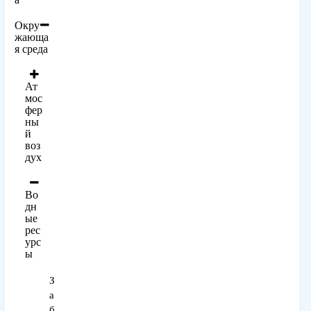
Окру
жающа
я среда
Ат
мос
фер
ны
й
воз
дух
Во
дн
ые
рес
урс
ы
З
а
б