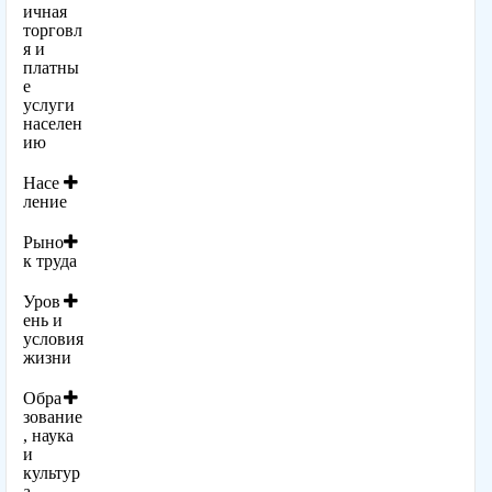
ичная
торговл
я и
платны
е
услуги
населен
ию
Насе
ление
Рыно
к труда
Уров
ень и
условия
жизни
Обра
зование
, наука
и
культур
а