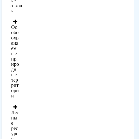
ые
отход
ы
Ос
обо
охр
аня
ем
ые
пр
иро
дн
ые
тер
рит
ори
и
Лес
ны
е
рес
урс
ы