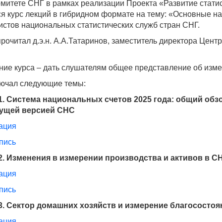
митете СНГ в рамках реализации Проекта «Развитие статист
ся курс лекций в гибридном формате на тему: «Основные 
истов национальных статистических служб стран СНГ.
рочитал д.э.н. А.А.Татаринов, заместитель директора Цент
ние курса – дать слушателям общее представление об изм
лючал следующие темы:
1. Система национальных счетов 2025 года: общий обз
ущей версией СНС
ация
пись
2. Изменения в измерении производства и активов в С
ация
пись
3. Сектор домашних хозяйств и измерение благосостоя
ация