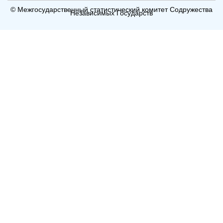
© Межгосударственный статистический комитет Содружества
Независимых Государств