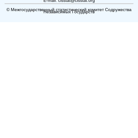
E-mail: cisstat@cisstat.org
© Межгосударственный статистический комитет Содружества
Независимых Государств