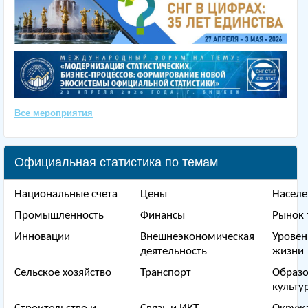
Все мероприятия
Официальная статистика по темам
Национальные счета
Цены
Населе
Промышленность
Финансы
Рынок 
Инновации
Внешнеэкономическая
Уровен
деятельность
жизни
Сельское хозяйство
Транспорт
Образо
культу