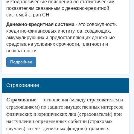
методологические пояснения по статистическим
показателям связанным с денежно-кредитной
системой стран СНГ.
Денежно-кредитная система
- это совокупность
кредитно-финансовых институтов, создающих,
аккумулирующих и предоставляющих денежные
средства на условиях срочности, платности и
возвратности.
Подробнее
Страхование
Страхова
ние
—
отношения
(
между
страхователем
и
страховщиком
)
по
защите
имущественных
интересов
физических
и
юридических
лиц
(
страхователей
)
при
наступлении
определённых
событий
(
страховых
случаев
)
за
счёт денежных фондов (страховых